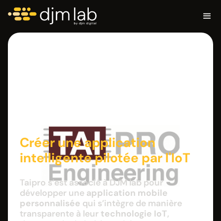
Taipro
Engineering
Créer une application
intelligente pilotée par l'IoT
Taipro s’est associé à DJM lab pour
développer une
application mobile
personnalisée
qui s’intègre de manière
transparente à leur
technologie IoT
,